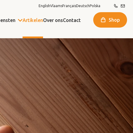
English
Vlaams
Français
Deutsch
Polska
Shop
iensten
Artikelen
Over ons
Contact