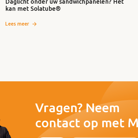
Daglicht onder uw sandwichpanelen? Het
kan met Solatube®
Lees meer
Vragen? Neem
contact op met 