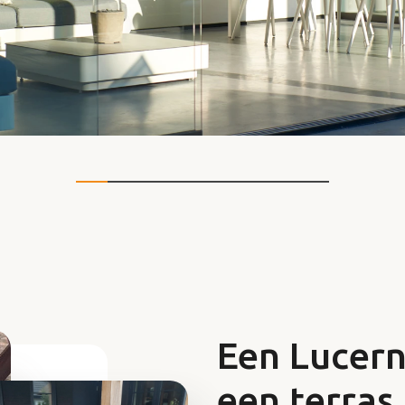
Een Lucern
een terras