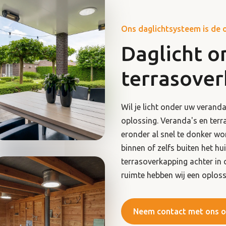
Ons daglichtsysteem is de 
Daglicht o
terrasove
Wil je licht onder uw verand
oplossing. Veranda's en ter
eronder al snel te donker wo
binnen of zelfs buiten het hu
terrasoverkapping achter in 
ruimte hebben wij een oploss
Neem contact met ons 