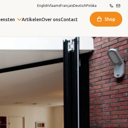
English
Vlaams
Français
Deutsch
Polska
Shop
iensten
Artikelen
Over ons
Contact