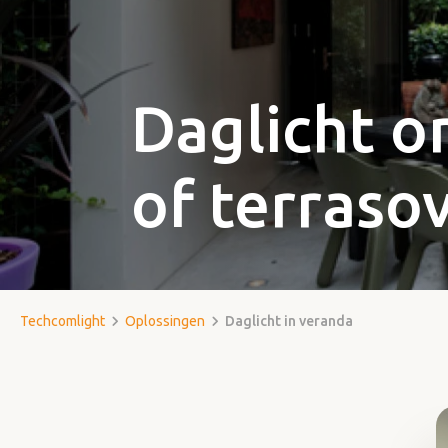
Daglicht o
of terraso
Techcomlight
Oplossingen
Daglicht in veranda