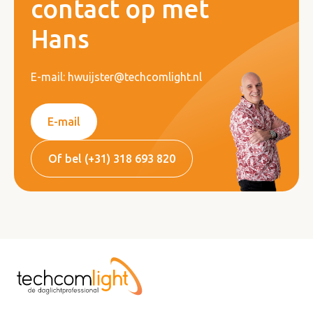
contact op met
Hans
E-mail: hwuijster@techcomlight.nl
E-mail
Of bel (+31) 318 693 820