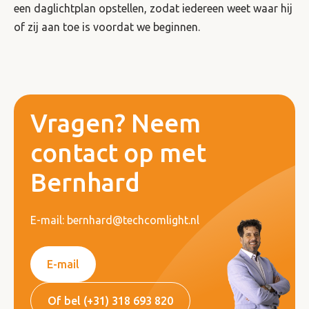
een daglichtplan opstellen, zodat iedereen weet waar hij
of zij aan toe is voordat we beginnen.
Vragen? Neem
contact op met
Bernhard
E-mail: bernhard@techcomlight.nl
E-mail
Of bel (+31) 318 693 820