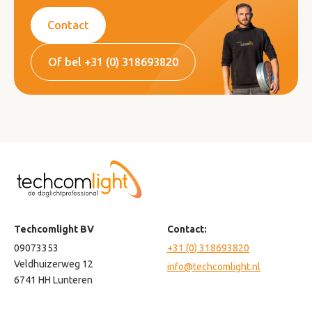
Contact
Of bel +31 (0) 318693820
Techcomlight BV
Contact:
09073353
+31 (0) 318693820
Veldhuizerweg 12
info@techcomlight.nl
6741 HH Lunteren