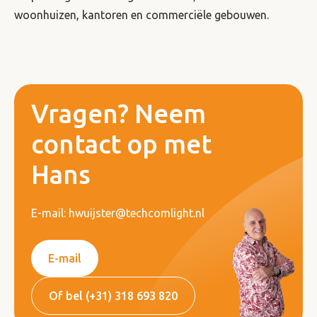
woonhuizen, kantoren en commerciële gebouwen.
Vragen? Neem
contact op met
Hans
E-mail: hwuijster@techcomlight.nl
E-mail
Of bel (+31) 318 693 820